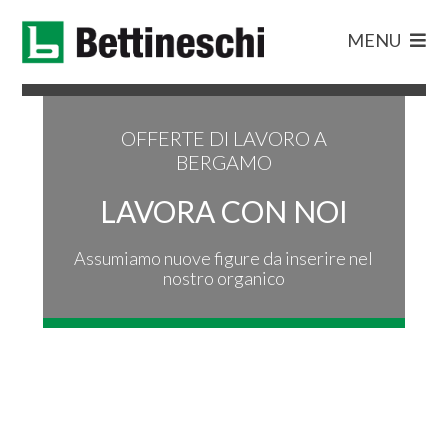
MENU
OFFERTE DI LAVORO A
BERGAMO
LAVORA CON NOI
Assumiamo nuove figure da inserire nel
nostro organico